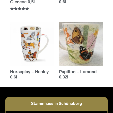
Glencoe 0,5l
0,6l
Bewertet mit
5.00
von 5
Horseplay – Henley
Papillon – Lomond
0,6l
0,32l
Stammhaus in Schöneberg