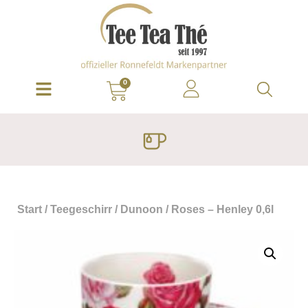
0
Start
/
Teegeschirr
/
Dunoon
/ Roses – Henley 0,6l