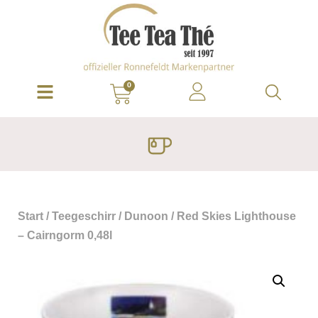
0
Start
/
Teegeschirr
/
Dunoon
/ Red Skies Lighthouse
– Cairngorm 0,48l