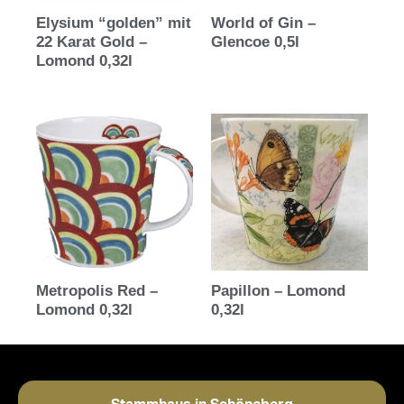
Elysium “golden” mit
World of Gin –
22 Karat Gold –
Glencoe 0,5l
Lomond 0,32l
Metropolis Red –
Papillon – Lomond
Lomond 0,32l
0,32l