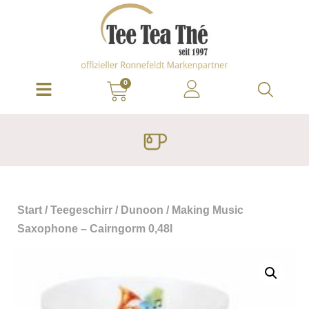
0
Start
/
Teegeschirr
/
Dunoon
/ Making Music
Saxophone – Cairngorm 0,48l