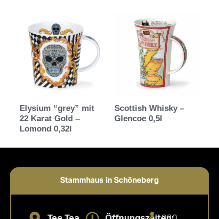
Elysium “grey” mit
Scottish Whisky –
22 Karat Gold –
Glencoe 0,5l
Lomond 0,32l
Stammhaus in Schöneberg
Tee Tea
Öffnungszeiten:
030