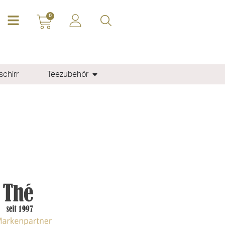
0
chirr
Teezubehör