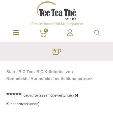
0
Start
/
BIO Tee
/
BIO Kräutertee von
Ronnefeldt
/ Ronnefeldt Tee Schlummertrunk
(
4
geprüfte Gesamtbewertungen
Bewertet
4
mit
4.75
Kundenrezensionen)
von 5,
basierend
auf
Kundenbewertungen