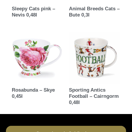
Sleepy Cats pink –
Animal Breeds Cats –
Nevis 0,48l
Bute 0,3l
Rosabunda – Skye
Sporting Antics
0,45l
Football – Cairngorm
0,48l