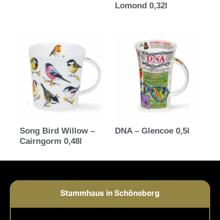
Lomond 0,32l
Song Bird Willow –
DNA – Glencoe 0,5l
Cairngorm 0,48l
Stammhaus in Schöneberg