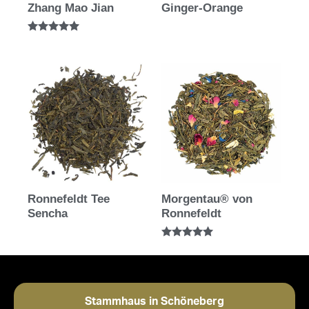
Zhang Mao Jian
Ginger-Orange
Bewertet mit
5.00
von 5
Ronnefeldt Tee
Morgentau® von
Sencha
Ronnefeldt
Bewertet mit
5.00
von 5
Stammhaus in Schöneberg