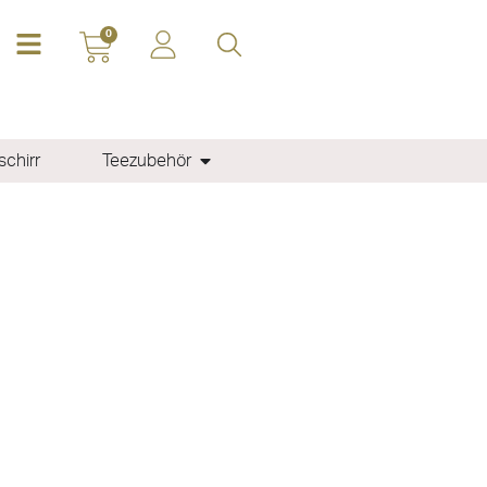
0
chirr
Teezubehör