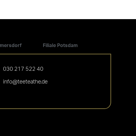
ilmersdorf
Filiale Potsdam
030 217 522 40
info@teeteathe.de