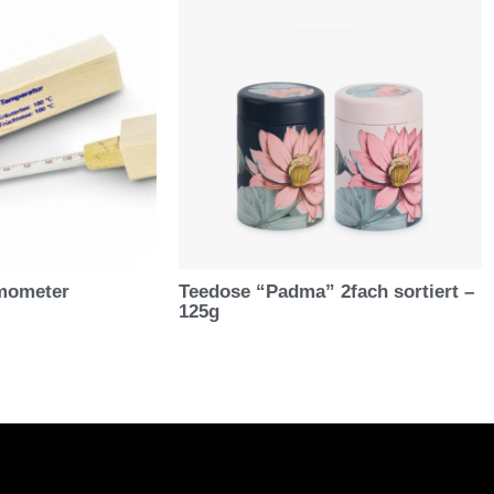
mometer
Teedose “Padma” 2fach sortiert –
125g