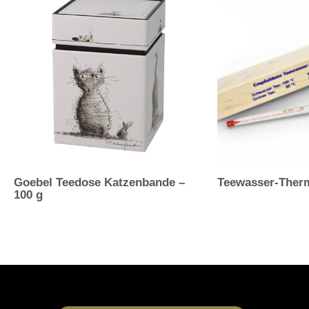
Goebel Teedose Katzenbande –
Teewasser-Ther
100 g