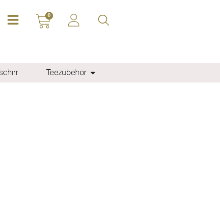
0
chirr
Teezubehör