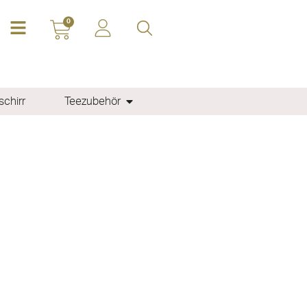
0
chirr
Teezubehör