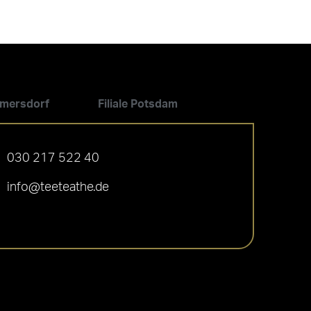
ilmersdorf
Filiale Potsdam
030 217 522 40
info@teeteathe.de