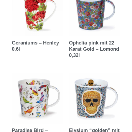
Geraniums – Henley
Ophelia pink mit 22
0,6l
Karat Gold – Lomond
0,32l
Paradise Bird –
Elysium “golden” mit