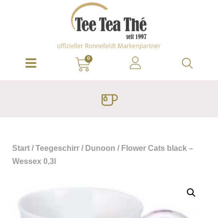
0
Start
/
Teegeschirr
/
Dunoon
/ Flower Cats black –
Wessex 0,3l