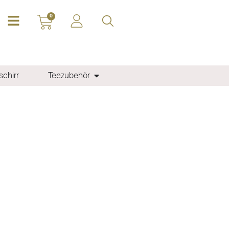
0
chirr
Teezubehör