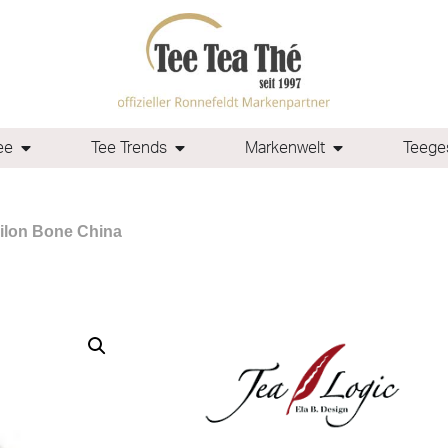
ee
Tee Trends
Markenwelt
Teeges
silon Bone China