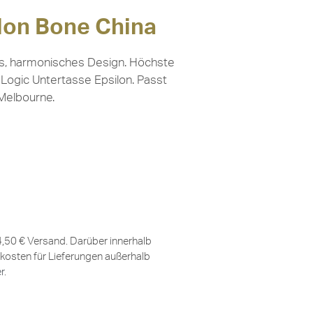
lon Bone China
tes, harmonisches Design. Höchste
Logic Untertasse Epsilon. Passt
Melbourne.
 4,50 € Versand. Darüber innerhalb
kosten für Lieferungen außerhalb
er
.