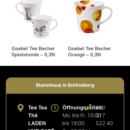
Goebel Tee Becher
Goebel Tee Becher
Spielstunde – 0,35l
Orange – 0,35l
Stammhaus in Schöneberg
Tee Tea
Öffnungszeiten:
030
Thé
Mo. bis Fr. 10:00
217
LADEN
bis 19:00
522 40