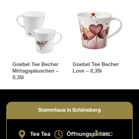
Goebel Tee Becher
Goebel Tee Becher
Mittagspäuschen –
Love – 0,35l
0,35l
Stammhaus in Schöneberg
Tee Tea
Öffnungszeiten:
030