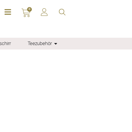
0
chirr
Teezubehör