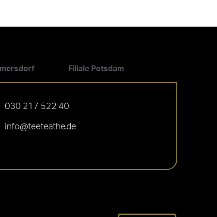
ilmersdorf
Filiale Potsdam
030 217 522 40
info@teeteathe.de