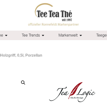
ee
Tee Trends
Markenwelt
Teeges
lzgriff, 0,5l, Porzellan