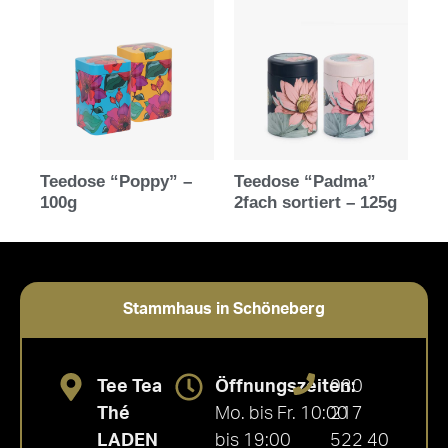
Teedose “Poppy” –
Teedose “Padma”
100g
2fach sortiert – 125g
Stammhaus in Schöneberg
Tee Tea
Öffnungszeiten:
030
Thé
Mo. bis Fr. 10:00
217
LADEN
bis 19:00
522 40