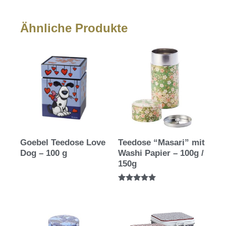
Ähnliche Produkte
Goebel Teedose Love
Teedose “Masari” mit
Dog – 100 g
Washi Papier – 100g /
150g
Bewertet mit
5.00
von 5