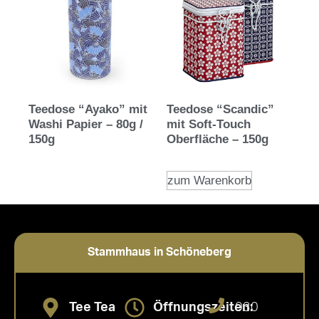
Teedose “Ayako” mit
Teedose “Scandic”
Washi Papier – 80g /
mit Soft-Touch
150g
Oberfläche – 150g
zum Warenkorb
Stammhaus in Schöneberg
Tee Tea
Öffnungszeiten:
030