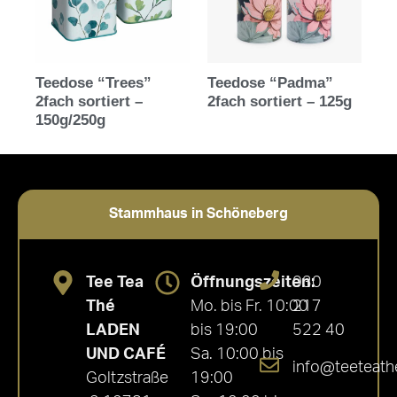
Teedose “Trees”
Teedose “Padma”
2fach sortiert –
2fach sortiert – 125g
150g/250g
Stammhaus in Schöneberg
Tee Tea
Öffnungszeiten:
030
Thé
Mo. bis Fr. 10:00
217
LADEN
bis 19:00
522 40
UND CAFÉ
Sa. 10:00 bis
info@teeteath
Goltzstraße
19:00