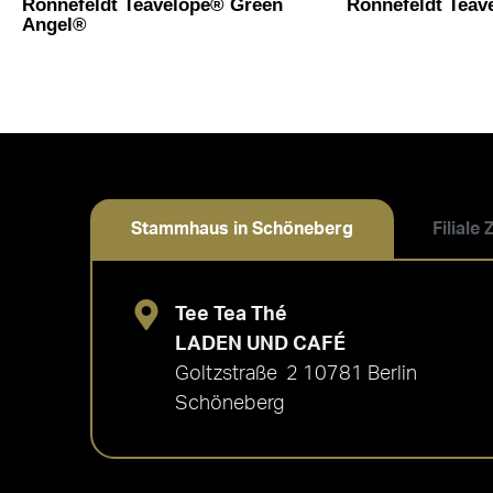
Ronnefeldt Teavelope® Green
Ronnefeldt Teav
Angel®
Stammhaus in Schöneberg
Filiale
Tee Tea Thé
LADEN UND CAFÉ
Goltzstraße 2 10781 Berlin
Schöneberg