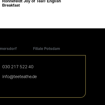
Ronnefeldt Joy of Tea® English
Breakfast
ilmersdorf
Filiale Potsdam
030 217 522 40
info@teeteathe.de