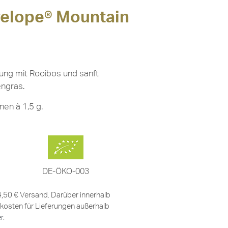
velope® Mountain
ng mit Rooibos und sanft
engras.
nen à 1,5 g.
DE-ÖKO-003
 4,50 € Versand. Darüber innerhalb
kosten für Lieferungen außerhalb
er
.