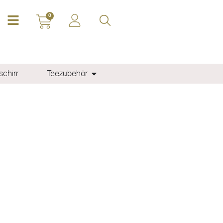
0
chirr
Teezubehör