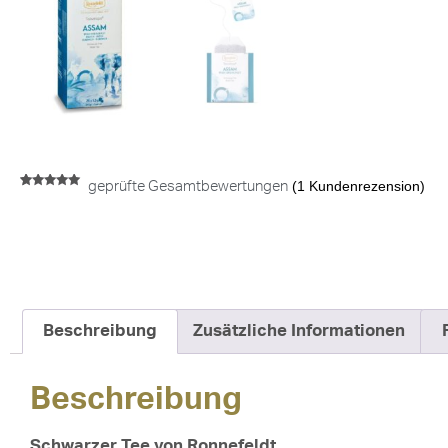
(
1
Kundenrezension)
geprüfte Gesamtbewertungen
Bewertet mit
1
5.00
von 5,
basierend
auf
Kundenbewertung
Beschreibung
Zusätzliche Informationen
Beschreibung
Schwarzer Tee von Ronnefeldt