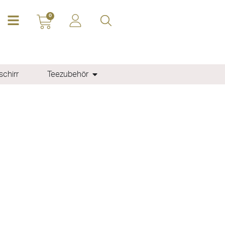
0
chirr
Teezubehör