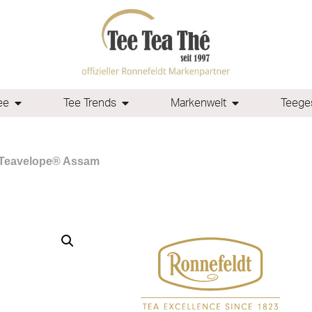
ee
Tee Trends
Markenwelt
Teeges
 Teavelope® Assam