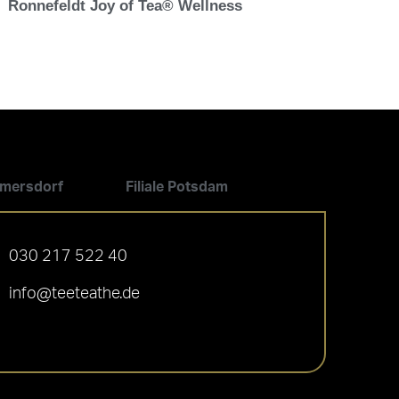
Ronnefeldt Joy of Tea® Wellness
ilmersdorf
Filiale Potsdam
030 217 522 40
info@teeteathe.de