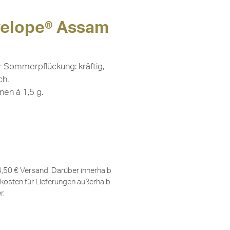
velope® Assam
r Sommerpflückung: kräftig,
ch.
nen à 1,5 g.
 4,50 € Versand. Darüber innerhalb
kosten für Lieferungen außerhalb
er
.