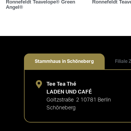
Ronnefeldt Teavelope® Green
Ronnefeldt Teav
Angel®
Stammhaus in Schöneberg
Filiale
Tee Tea Thé
LADEN UND CAFÉ
Goltzstraße 2 10781 Berlin
Schöneberg