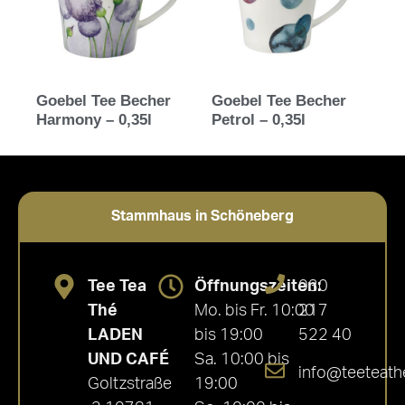
Goebel Tee Becher
Goebel Tee Becher
Harmony – 0,35l
Petrol – 0,35l
Stammhaus in Schöneberg
Tee Tea
Öffnungszeiten:
030
Thé
Mo. bis Fr. 10:00
217
LADEN
bis 19:00
522 40
UND CAFÉ
Sa. 10:00 bis
info@teeteath
Goltzstraße
19:00