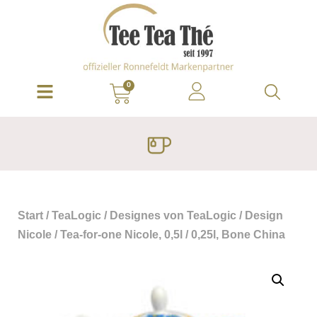
0
Start
/
TeaLogic
/
Designes von TeaLogic
/
Design
Nicole
/ Tea-for-one Nicole, 0,5l / 0,25l, Bone China