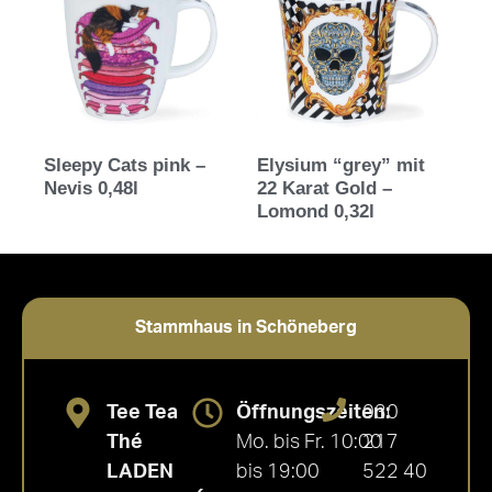
Sleepy Cats pink –
Elysium “grey” mit
Nevis 0,48l
22 Karat Gold –
Lomond 0,32l
Stammhaus in Schöneberg
Tee Tea
Öffnungszeiten:
030
Thé
Mo. bis Fr. 10:00
217
LADEN
bis 19:00
522 40