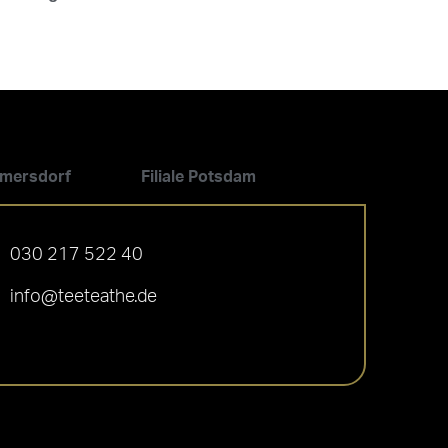
ilmersdorf
Filiale Potsdam
030 217 522 40
info@teeteathe.de