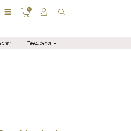
0
chirr
Teezubehör