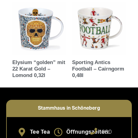
Elysium “golden” mit
Sporting Antics
22 Karat Gold –
Football – Cairngorm
Lomond 0,32l
0,48l
Stammhaus in Schöneberg
Tee Tea
Öffnungszeiten:
030