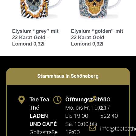
Elysium “grey” mit
Elysium “golden” mit
22 Karat Gold –
22 Karat Gold –
Lomond 0,32l
Lomond 0,32l
Stammhaus in Schöneberg
Tee Tea
Öffnungszeiten:
030
Thé
Mo. bis Fr. 10:00
217
LADEN
bis 19:00
522 40
UND CAFÉ
Sa. 10:00 bis
info@teeteath
Goltzstraße
19:00