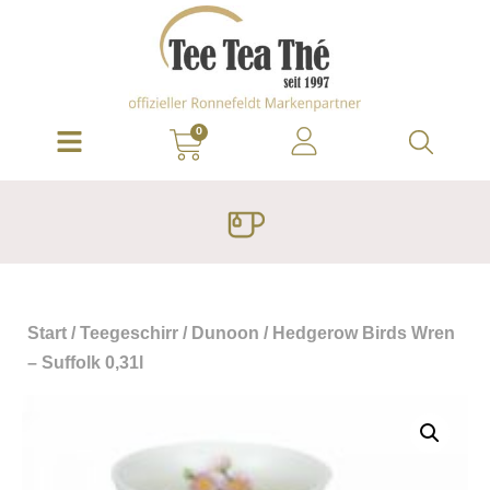
0
Start
/
Teegeschirr
/
Dunoon
/ Hedgerow Birds Wren
– Suffolk 0,31l