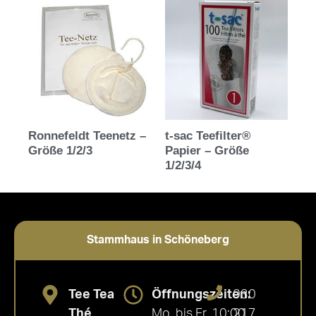
Ronnefeldt Teenetz –
t-sac Teefilter®
Größe 1/2/3
Papier – Größe
1/2/3/4
Stammhaus in Schöneberg
Tee Tea
Öffnungszeiten:
030
Thé
Mo. bis Fr. 10:00
217