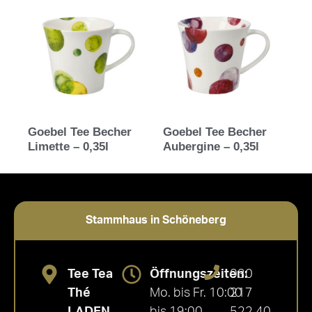
Goebel Tee Becher
Goebel Tee Becher
Limette – 0,35l
Aubergine – 0,35l
Stammhaus in Schöneberg
Tee Tea
Öffnungszeiten:
030
Thé
Mo. bis Fr. 10:00
217
LADEN
bis 19:00
522 40