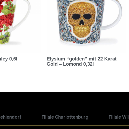
ley 0,6l
Elysium “golden” mit 22 Karat
Gold – Lomond 0,32l
 Zehlendorf
Filiale Charlottenburg
Filiale W