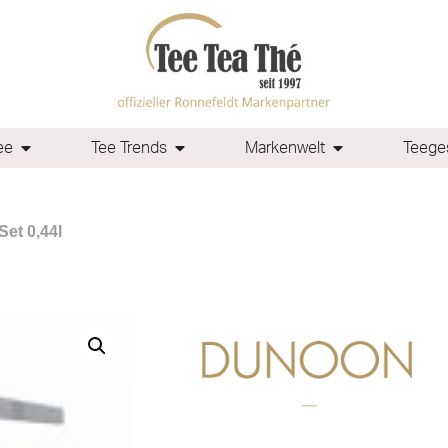
ee
Tee Trends
Markenwelt
Teeges
Set 0,44l