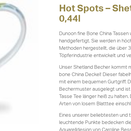
Hot Spots – She
0,44l
Dunoon fine Bone China Tassen w
handgefertigt. Sie werden in höch
Methoden hergestellt, die über 3
Töpferindustrie entwickelt und v
Unser Shetland Becher kommt mit
bone China Deckel! Dieser fabelh
mit einem bequemen Gurtgriff. De
Bechermuster ausgelegt und ist i
Tasse Tee länger heiß zu halten. D
Arten von losem Blatttee einschl
Eines unserer beliebtesten und 
leuchtende Punkte bedecken die
Aquarelldesign von Caroline Bes