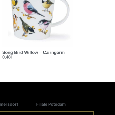
Song Bird Willow – Cairngorm
0,48l
ilmersdorf
Filiale Potsdam