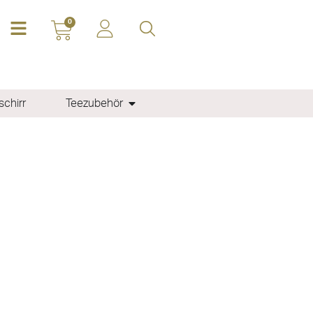
0
chirr
Teezubehör