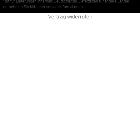
*gilt für Lieferungen innerhalb Deutschlands, Lieferzeiten für andere Länder
entnehmen Sie bitte den
Versandinformationen
Vertrag widerrufen