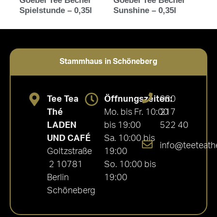
Goebel Tee Becher
Goebel Tee Becher
Spielstunde – 0,35l
Sunshine – 0,35l
Stammhaus in Schöneberg
Tee Tea
Öffnungszeiten:
030
Thé
Mo. bis Fr. 10:00
217
LADEN
bis 19:00
522 40
UND CAFÉ
Sa. 10:00 bis
info@teeteath
Goltzstraße
19:00
2 10781
So. 10:00 bis
Berlin
19:00
Schöneberg