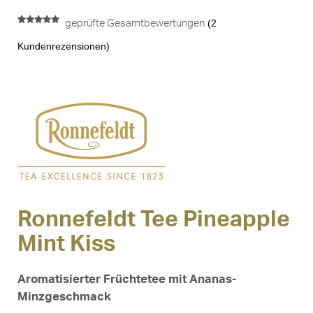
(
2
geprüfte Gesamtbewertungen
Bewertet mit
2
5.00
von 5,
Kundenrezensionen)
basierend
auf
Kundenbewertungen
Ronnefeldt Tee Pineapple
Mint Kiss
Aromatisierter Früchtetee mit Ananas-
Minzgeschmack