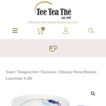
0
Start
/
Teegeschirr
/
Dunoon
/ Orkney Floral Breeze
Lavender 0,35l