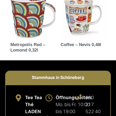
Metropolis Red –
Coffee – Nevis 0,48l
Lomond 0,32l
Stammhaus in Schöneberg
Tee Tea
Öffnungszeiten:
030
Thé
Mo. bis Fr. 10:00
217
LADEN
bis 19:00
522 40