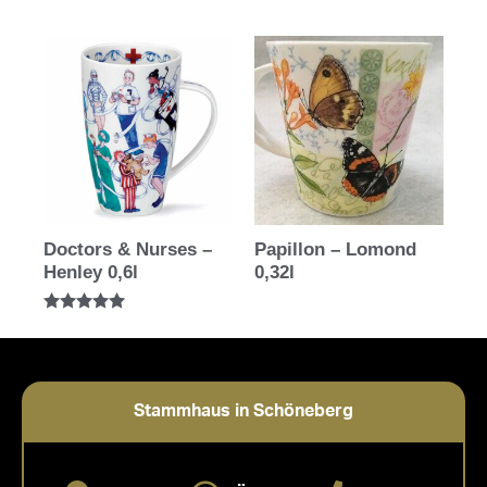
Doctors & Nurses –
Papillon – Lomond
Henley 0,6l
0,32l
Bewertet mit
5.00
von 5
Stammhaus in Schöneberg