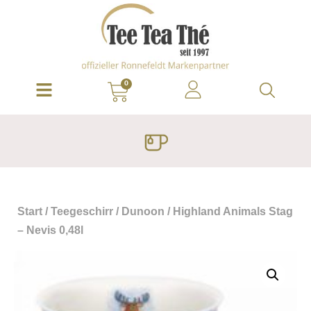
0
Start
/
Teegeschirr
/
Dunoon
/ Highland Animals Stag
– Nevis 0,48l