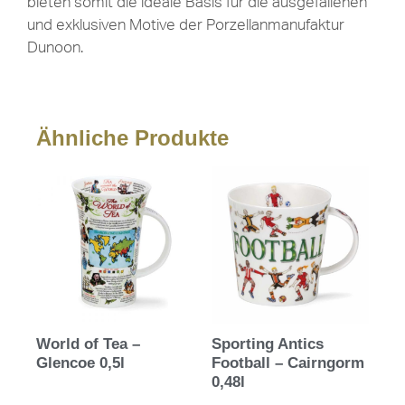
bieten somit die ideale Basis für die ausgefallenen
und exklusiven Motive der Porzellanmanufaktur
Dunoon.
Ähnliche Produkte
World of Tea –
Sporting Antics
Glencoe 0,5l
Football – Cairngorm
0,48l