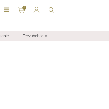
0
chirr
Teezubehör