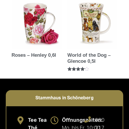
Roses – Henley 0,6l
World of the Dog –
Glencoe 0,5l
Bewertet
mit
4.00
von 5
Stammhaus in Schöneberg
Tee Tea
Öffnungszeiten:
030
Thé
Mo. bis Fr. 10:00
217