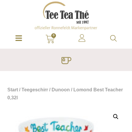
0
Start
/
Teegeschirr
/
Dunoon
/ Lomond Best Teacher
0,32l