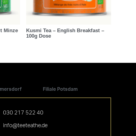
t Minze
Kusmi Tea – English Breakfast –
100g Dose
ilmersdorf
Filiale Potsdam
030 217 522 40
info@teeteathe.de