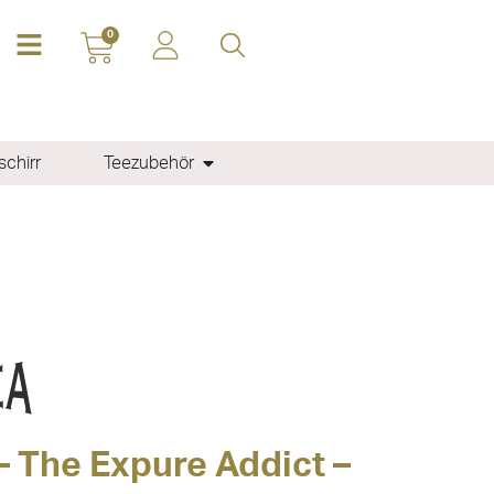
0
chirr
Teezubehör
– The Expure Addict –