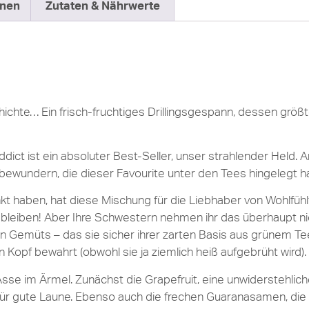
onen
Zutaten & Nährwerte
ichte… Ein frisch-fruchtiges Drillingsgespann, dessen größt
ict ist ein absoluter Best-Seller, unser strahlender Held. 
u bewundern, die dieser Favourite unter den Tees hingelegt ha
t haben, hat diese Mischung für die Liebhaber von Wohlfü
bleiben! Aber Ihre Schwestern nehmen ihr das überhaupt nicht
n Gemüts – das sie sicher ihrer zarten Basis aus grünem Tee
n Kopf bewahrt (obwohl sie ja ziemlich heiß aufgebrüht wird).
e im Ärmel. Zunächst die Grapefruit, eine unwiderstehliche,
für gute Laune. Ebenso auch die frechen Guaranasamen, die