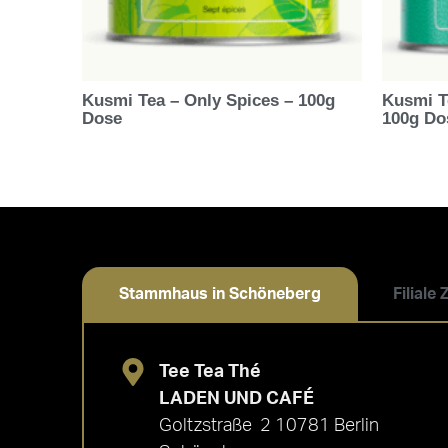
Kusmi Tea – Only Spices – 100g
Kusmi T
Dose
100g Do
Stammhaus in Schöneberg
Filiale
Tee Tea Thé
LADEN UND CAFÉ
Goltzstraße 2 10781 Berlin