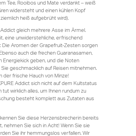
em Tee, Rooibos und Mate verdankt – weiß
llüren widersteht und einen kühlen Kopf
ziemlich heiß aufgebrüht wird).
Addict gleich mehrere Asse im Ärmel.
t, eine unwiderstehliche, erfrischend
t: Die Aromen der Grapefruit-Zesten sorgen
. Ebenso auch die frechen Guaranasamen,
n Energiekick geben, und die Noten
ie Sie geschmacklich auf Reisen mitnehmen.
n der frische Hauch von Minze!
XPURE Addict sich nicht auf dem Kultstatus
tut wirklich alles, um Ihnen rundum zu
ischung besteht komplett aus Zutaten aus
kennen Sie diese Herzensbrecherin bereits
ht, nehmen Sie sich in Acht! Wenn Sie sie
rden Sie ihr hemmungslos verfallen. Wir