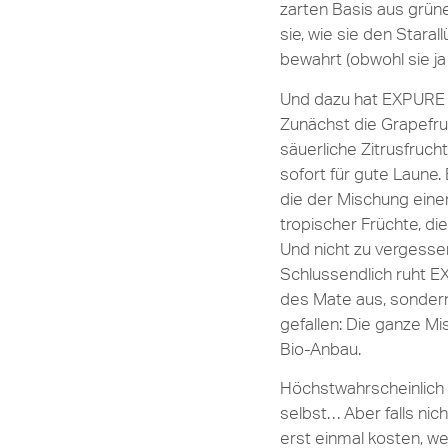
zarten Basis aus grün
sie, wie sie den Stara
bewahrt (obwohl sie ja 
Und dazu hat EXPURE 
Zunächst die Grapefrui
säuerliche Zitrusfruch
sofort für gute Laune
die der Mischung eine
tropischer Früchte, d
Und nicht zu vergesse
Schlussendlich ruht E
des Mate aus, sondern 
gefallen: Die ganze M
Bio-Anbau.
Höchstwahrscheinlich 
selbst… Aber falls nic
erst einmal kosten, we