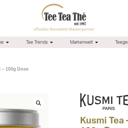
ee
Tee Trends
Markenwelt
Teeges
t – 100g Dose
Kusmi Tea 