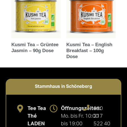
Kusmi Tea – Grüntee
Kusmi Tea – English
Jasmin – 90g Dose
Breakfast – 100g
Dose
Stammhaus in Schöneberg
Tee Tea
Öffnungszeiten:
030
Thé
Mo. bis Fr. 10:00
217
LADEN
bis 19:00
522 40