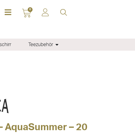
0
chirr
Teezubehör
 – AquaSummer – 20