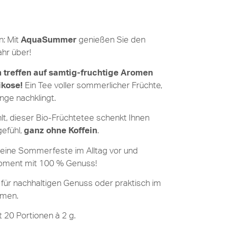
n: Mit
AquaSummer
genießen Sie den
hr über!
 treffen auf samtig-fruchtige Aromen
ikose!
Ein Tee voller sommerlicher Früchte,
ge nachklingt.
lt, dieser Bio-Früchtetee schenkt Ihnen
efühl,
ganz ohne Koffein
.
kleine Sommerfeste im Alltag vor und
oment mit 100 % Genuss!
ee für nachhaltigen Genuss oder praktisch im
hmen.
 20 Portionen à 2 g.