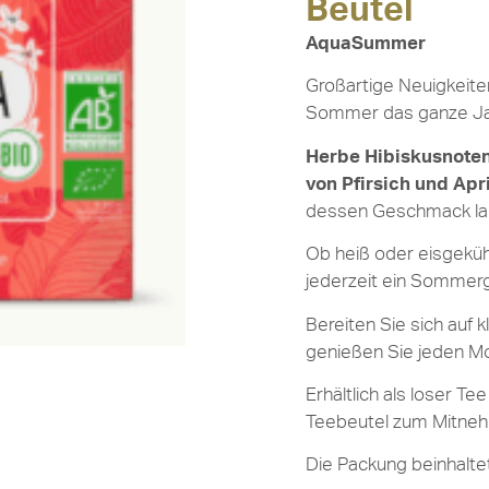
Beutel
AquaSummer
Großartige Neuigkeite
Sommer das ganze Ja
Herbe Hibiskusnoten
von Pfirsich und Apr
dessen Geschmack lan
Ob heiß oder eisgeküh
jederzeit ein Sommerg
Bereiten Sie sich auf 
genießen Sie jeden M
Erhältlich als loser T
Teebeutel zum Mitne
Die Packung beinhaltet