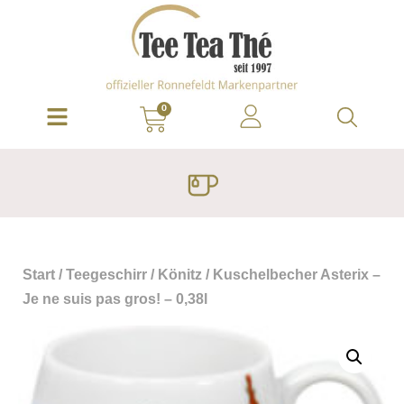
0
Start
/
Teegeschirr
/
Könitz
/ Kuschelbecher Asterix –
Je ne suis pas gros! – 0,38l