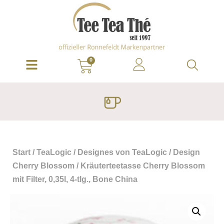
0
Start
/
TeaLogic
/
Designes von TeaLogic
/
Design
Cherry Blossom
/ Kräuterteetasse Cherry Blossom
mit Filter, 0,35l, 4-tlg., Bone China