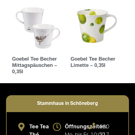
Goebel Tee Becher
Goebel Tee Becher
Mittagspäuschen –
Limette – 0,35l
0,35l
Stammhaus in Schöneberg
Tee Tea
Öffnungszeiten:
030
Thé
Mo. bis Fr. 10:00
217