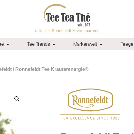
ee
Tee Trends
Markenwelt
Teeges
feldt
/ Ronnefeldt Tee Kräuterenergie®