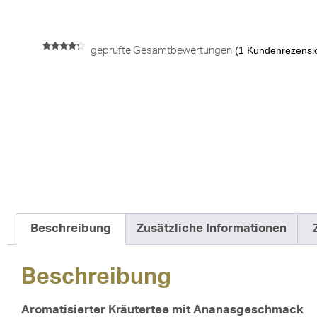
(
1
Kundenrezensi
geprüfte Gesamtbewertungen
Bewertet
1
mit
4.00
von 5,
basierend
auf
Kundenbewertung
Beschreibung
Zusätzliche Informationen
Beschreibung
Aromatisierter Kräutertee mit Ananasgeschmack