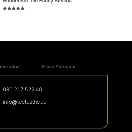
Ronnefeldt Tee Fancy Sencha
Bewertet mit
5.00
von 5
ilmersdorf
Filiale Potsdam
030 217 522 40
info@teeteathe.de