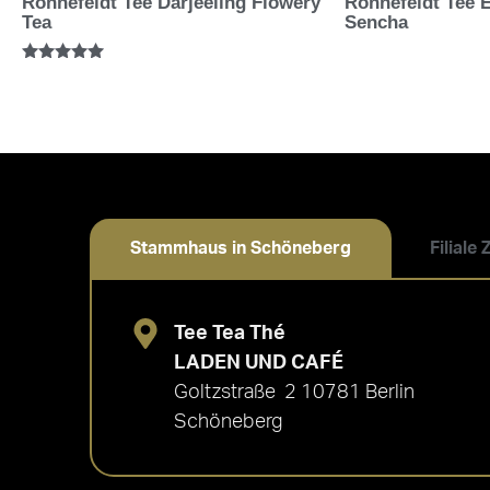
Ronnefeldt Tee Darjeeling Flowery
Ronnefeldt Tee 
Tea
Sencha
Bewertet mit
5.00
von 5
Stammhaus in Schöneberg
Filiale
Tee Tea Thé
LADEN UND CAFÉ
Goltzstraße 2 10781 Berlin
Schöneberg