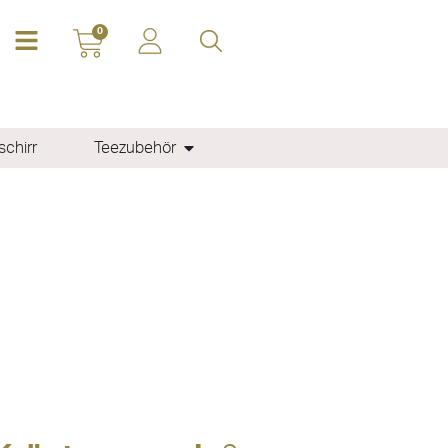
0
chirr
Teezubehör