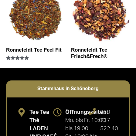
Ronnefeldt Tee Feel Fit
Ronnefeldt Tee
Frisch&Frech®
Bewertet mit
5.00
von 5
Stammhaus in Schöneberg
Tee Tea
Öffnungszeiten:
030
Thé
Mo. bis Fr. 10:00
217
LADEN
bis 19:00
522 40