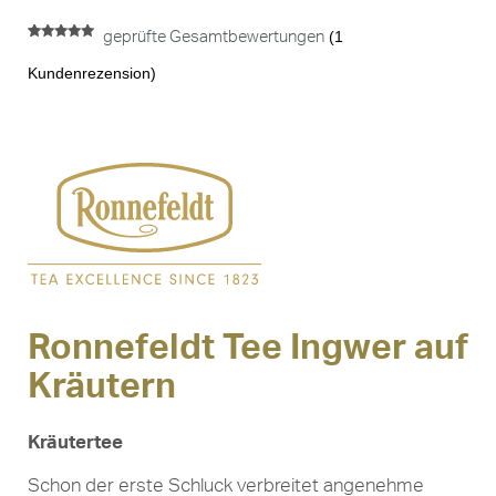
(
1
geprüfte Gesamtbewertungen
Bewertet mit
1
5.00
von 5,
Kundenrezension)
basierend
auf
Kundenbewertung
Ronnefeldt Tee Ingwer auf
Kräutern
Kräutertee
Schon der erste Schluck verbreitet angenehme