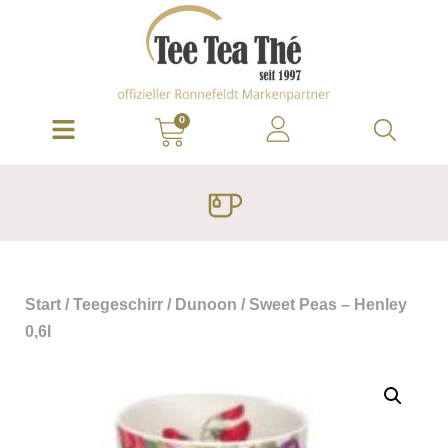
0
Start
/
Teegeschirr
/
Dunoon
/ Sweet Peas – Henley
0,6l