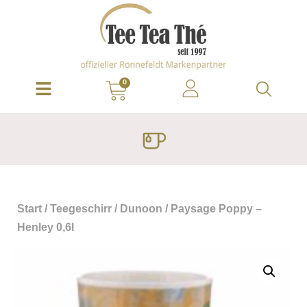
0
Start
/
Teegeschirr
/
Dunoon
/ Paysage Poppy –
Henley 0,6l