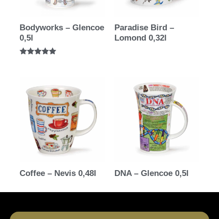
Bodyworks – Glencoe
Paradise Bird –
0,5l
Lomond 0,32l
Bewertet mit
5.00
von 5
Coffee – Nevis 0,48l
DNA – Glencoe 0,5l