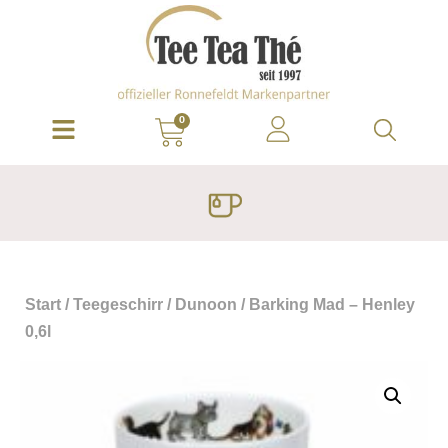
0
Start
/
Teegeschirr
/
Dunoon
/ Barking Mad – Henley
0,6l