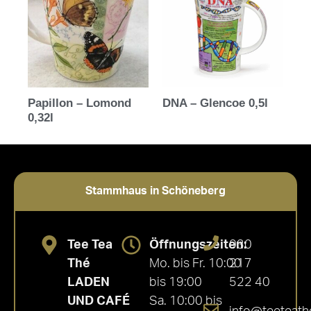
Papillon – Lomond
DNA – Glencoe 0,5l
0,32l
Stammhaus in Schöneberg
Tee Tea
Öffnungszeiten:
030
Thé
Mo. bis Fr. 10:00
217
LADEN
bis 19:00
522 40
UND CAFÉ
Sa. 10:00 bis