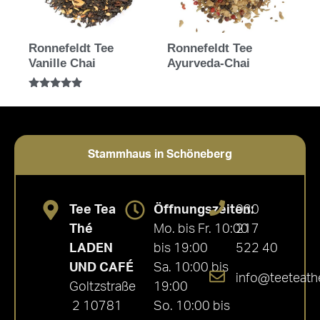
Ronnefeldt Tee
Ronnefeldt Tee
Vanille Chai
Ayurveda-Chai
Bewertet mit
5.00
von 5
Stammhaus in Schöneberg
Tee Tea
Öffnungszeiten:
030
Thé
Mo. bis Fr. 10:00
217
LADEN
bis 19:00
522 40
UND CAFÉ
Sa. 10:00 bis
info@teeteath
Goltzstraße
19:00
2 10781
So. 10:00 bis